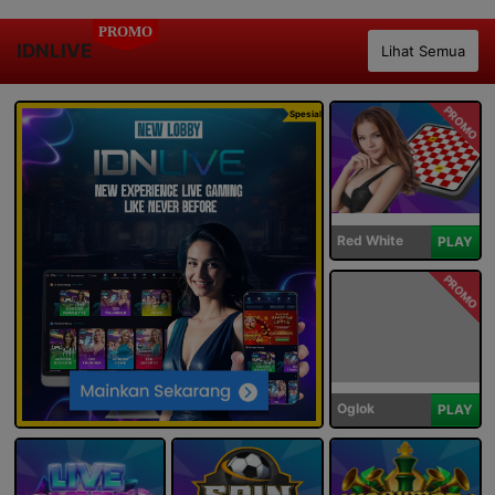
PROMO
IDNLIVE
Lihat Semua
PROMO
Spesial
Red White
PLAY
PROMO
Oglok
PLAY