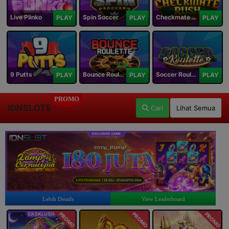
Live Plinko
Spin Soccer
Checkmate Rush
PLAY
PLAY
PLAY
9 Putts
Bounce Roulette
Soccer Roulette
PLAY
PLAY
PLAY
PROMO
IDNSLOTS
Cari
Lihat Semua
Lebih Details
View Leaderboard
PROMO
PROMO
PROMO