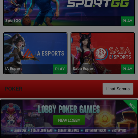
SportGG
PLAY
IA Esport
Saba Esport
PLAY
PLAY
POKER
Lihat Semua
NEW