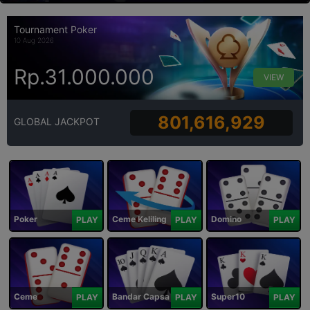
Tournament Poker
10 Aug 2026
Rp.31.000.000
VIEW
801,616,929
GLOBAL JACKPOT
Poker
Ceme Keliling
Domino
PLAY
PLAY
PLAY
Ceme
Bandar Capsa
Super10
PLAY
PLAY
PLAY