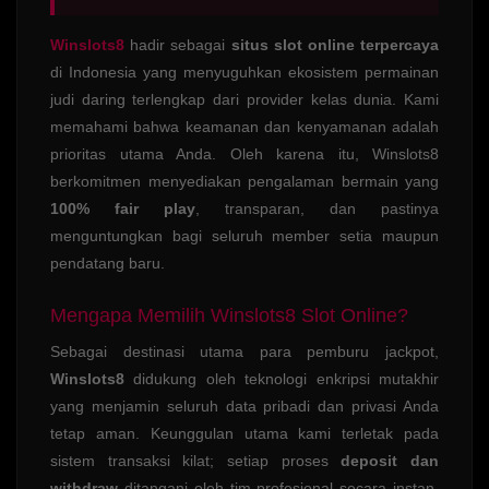
Winslots8
hadir sebagai
situs slot online terpercaya
di Indonesia yang menyuguhkan ekosistem permainan
judi daring terlengkap dari provider kelas dunia. Kami
memahami bahwa keamanan dan kenyamanan adalah
prioritas utama Anda. Oleh karena itu, Winslots8
berkomitmen menyediakan pengalaman bermain yang
100% fair play
, transparan, dan pastinya
menguntungkan bagi seluruh member setia maupun
pendatang baru.
Mengapa Memilih Winslots8 Slot Online?
Sebagai destinasi utama para pemburu jackpot,
Winslots8
didukung oleh teknologi enkripsi mutakhir
yang menjamin seluruh data pribadi dan privasi Anda
tetap aman. Keunggulan utama kami terletak pada
sistem transaksi kilat; setiap proses
deposit dan
withdraw
ditangani oleh tim profesional secara instan,