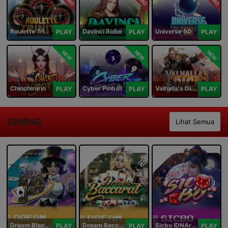
Roulette Trinity
Davinci Roller
Universe 6D
PLAY
PLAY
PLAY
NEW
NEW
NEW
Chinchirorin
Cyber Pinball
Valhalla's Dice
PLAY
PLAY
PLAY
IDNRNG
Lihat Semua
Dream Blackjack
Dream Baccarat
Sicbo IDNArcade
PLAY
PLAY
PLAY