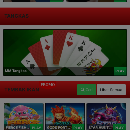
TANGKAS
MM Tangkas
PLAY
PROMO
TEMBAK IKAN
Cari
Lihat Semua
FIERCE FISHING
GODS FORTUNE FISHING
STAR HUNTER
PLAY
PLAY
PLAY